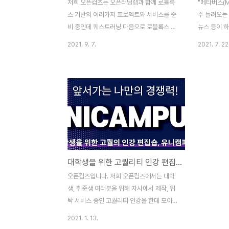
저희 오픈컴즈는 오픈러닝랩과 함께 로블록
"메타버스(M
스 기반의 여러가지 프로젝트와 서비스를 준
주 들려오는
비 중인데 퀘스트러닝 다음으로 로블록스 내
뉴스 등이 하
홍보,마케팅 목적으로 구축 운영 가능한 "월
는 상황이죠.
2021. 9. 7.
2021. 7. 22
드시리즈"를 선보입니다. 오픈러닝랩 박형주
에듀테크 전
박사가 자체 기획 설계 제작을 한 국회의사당
박형주 박사
월드 모델입니다. 현재 방문해서 체험이 가능
스의 대표적
합니다. * 국회의사당 월드 방문하기
(www.rob
https://www.roblox.com/games/7274770710/RB-
로젝트를 준
Project-1 RB Project 1 Roblox에서 제
대상의 학습
작된 수백만 개의 사용자 제작 3D 콘텐츠 중
서 로블록스
하나인 RB Project 1을(를) 살펴보세요. 대
축에 연구를
한민국의 랜드마크 중심으로 메타버스 월드
미니 게임 설
대학생을 위한 고퀄리티 인강 편집샵, "유니캠퍼스" 오픈
를 만드는 RB 프로젝트입니다. 첫 번째 프로
트는 '퀘스트
젝트로 국회 www.roblox.com 실제 여의
대부분 조직
오픈컴즈입니다. 저희 오픈컴즈에서는 대학
도 국회의사..
19 판데믹
생, 취준생 여러분을 위해 자사에서 제작, 위
되어야 하는 
탁 서비스 중인 고퀄리티 인강을 한데 모아서
일종의 인강 편집샵, "유니캠퍼스"를 새해
2021. 1. 13.
2021년을 맞이하여 오픈하게 되었습니다.