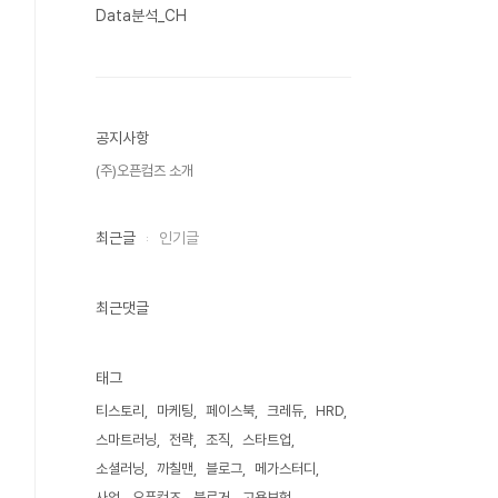
Data분석_CH
공지사항
(주)오픈컴즈 소개
최근글
인기글
최근댓글
태그
티스토리
마케팅
페이스북
크레듀
HRD
스마트러닝
전략
조직
스타트업
소셜러닝
까칠맨
블로그
메가스터디
사업
오픈컴즈
블로거
고용보험