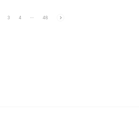
3
4
···
48