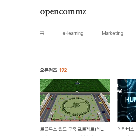
본문 바로가기
opencommz
홈
e-learning
Marketing
오픈컴즈
192
로블록스 월드 구축 프로젝트(레드블록 프로젝트)