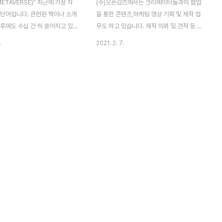
ETAVERSE)" 최근에 가장 자
(주)오픈컴즈에서는 크리에이터들과의 협업
 단어입니다. 관련된 책이나 소개
을 통한 콘텐츠,마케팅 영상 기획 및 제작 업
루에도 수십 건 씩 쏟아지고 있
무도 하고 있습니다. 제작 의뢰 및 견적 등 문
 저희 (주)오픈컴즈는 평생학습,
의는 ceo@opencommz.com으로 메일
.
2021. 2. 7.
문 기업 오픈러닝랩주식회사의
주시면 성실히 응대해 드리겠습니다. 1. 마이
와 공동으로 올 4월부터 메타버
린tv X 기적의 계산법, 새학기 준비물 파우치
인 플랫폼 사업자인 '로블록스
대공개 2. 마이린tv X 기적의 계산법, 수학
lox.com)'를 기반으로 하는 프
풀기 배틀 한판!(w. 빛나는 나라 이채윤 양)
비 중에 있었고 웅진씽크빅 회원
3. 마이린tv X 아이스크림 홈런, 주말 일상!
 미니 게임 프로젝트를 수행하면
에서 가능한 다양한 학습환경 구
 해 오고 있습니다. 웅진씽크빅
명 영상 보기 그 첫번째 프로젝
러닝' 입니다. MZ세대가 기업의
원을 이루고 있는 시대, 코로나
으로 인해 비대면 서비스가 핵심이
시대에..