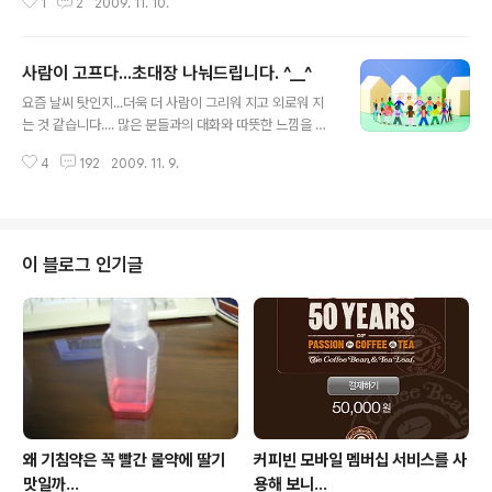
1
2
2009. 11. 10.
4월 정도였던 것...같은 너무 이뻐서 한방...^^
사람이 고프다...초대장 나눠드립니다. ^__^
글 내용
요즘 날씨 탓인지...더욱 더 사람이 그리워 지고 외로워 지
는 것 같습니다.... 많은 분들과의 대화와 따뜻한 느낌을 느
끼기 위해서 블로깅을 더욱 열심히 해야겠습니다. 혹시 아
4
192
2009. 11. 9.
직 초대장이 없으셔서 티스토리 블로그를 만들지 못하시는
분들께서는 댓글 남겨주시면 초대장 보내드리겠습니다. ^^
(비밀댓글) 50장 정도 쏠 수 있을 것 같습니다. 꼭 만드시
길 바랍니다. 그리고 저와 따뜻한 얘기 나눌 수 있는 친구가
되어주세요.. ^_^; 몇 장 없네요...^^ 12시 5분 현재 이 시간
이 블로그 인기글
이후 앞으로 10장 더 드릴 수 있을 것 같습니다.
왜 기침약은 꼭 빨간 물약에 딸기
커피빈 모바일 멤버십 서비스를 사
맛일까...
용해 보니...