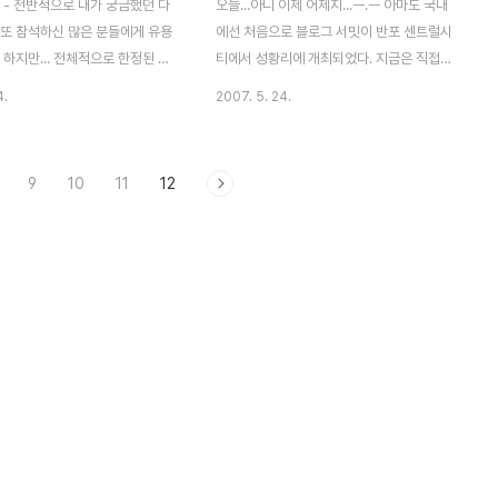
용 - 전반적으로 내가 궁금했던 다
오늘...아니 이제 어제지...ㅡ.ㅡ 아마도 국내
 또 참석하신 많은 분들에게 유용
에선 처음으로 블로그 서밋이 반포 센트럴시
 하지만... 전체적으로 한정된 시
티에서 성황리에 개최되었다. 지금은 직접적
시를 운영하다 보니 강사들께서 주
인 업무는 하지 많지만...3년간 블로그를 운
4.
2007. 5. 24.
는 강연이 진행된 듯하기도 하다.
영하면서 나름 많은 분들과 블로그를 통해 소
은 이번 서밋에서 조금 부족한 부
통하고 있는 나로써는...현재 맡고 있는 교육
 중계 형태로 따로 준비를 하면
사업과 블로그의 연결 고리를 찾아서 사업적
9
10
11
12
. 강사들께서는 힘드시겠지
으로 모델을 수립하고자 하는 의지가 너무나
간단한 동영상 강의 처럼...sericeo
도 강한 상태였기에... 회사 경비 지원 받아..
럼... - 특히 문규학 대표와 류한
ㅋㅋ 참석하게 되었다. 그리고 오늘 강연자
말씀이 가장 인상 깊었으며 사업
중에 올블로그의 유정원 부사장은 학군 후배
다 보니 각종 해외 사례들이 팍팍
겸 예전에 같이 교육 사업을 고민했던 훌륭한
 있었다. 버블총 설명 중인 류
후배...^^ 그의 강연을 잠시 디카로....화질이
.^^ 좀 어둡네요... - 그리고 태터
영...ㅡ.ㅡ 14명의 이 바닥 전문가들께서 좋은
노정석 대표와 올블로그의 유정
말씀을 많이해 주셔서...다 정리하고 싶지만...
소개한 블로그,메타블로..
졸립다...ㅠ.ㅠ 크게 몇가지로만 나..