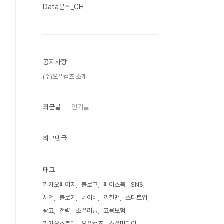
Data분석_CH
공지사항
(주)오픈컴즈 소개
최근글
인기글
최근댓글
태그
카카오페이지
블로그
페이스북
SNS
사업
블로거
네이버
까칠맨
스타트업
광고
전략
소셜러닝
고용보험
카카오스토리
오픈컴즈
소셜미디어