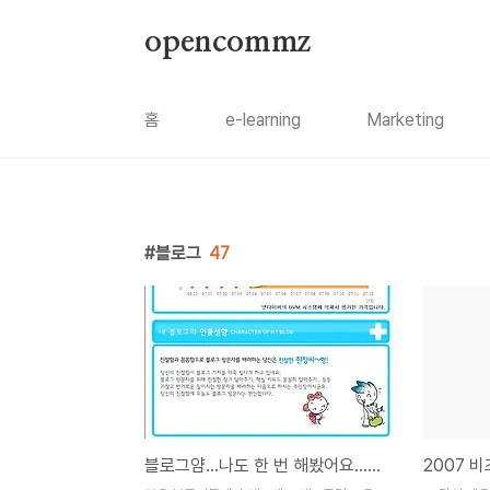
본문 바로가기
opencommz
홈
e-learning
Marketing
블로그
47
블로그얌...나도 한 번 해봤어요...블로그가치~