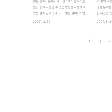
많은 블로거들께서 애드센스,애드클릭스,올
2. 강의 내
블릿 등 수익을 낼 수 있는 방법을 사용하고
양한 분야를
있는 걸로 알고 있다. 나도 몇번 걸어봤지만...
한 시간인 듯
뭐 별 시원치 않아서... 그럼과 동시에 자신의
간에 14교
2007. 12. 30.
2007. 5. 2
블로그의 가치는 얼마나 되는 지도 상당히 궁
객이 전도되
금해 하는 것 중에 하나 일지라... 그 동안 해
제안학는 것
외 사이트에서 재미 차원으로 블로그의 가치
분은 웹 지상
1
···
를 달러로 환산해서 보여 준곳이 있었다. 대
어떨까 싶다
표적인 곳이 http://www.business-
만.....^^ 
opportunities.biz/ My blog is worth
강의 파일 처
$31,614.24. How much is your blog
석 소장의 
worth? 이 곳을 통해 알아본 까칠맨의 버럭
기획 담당이
질의 가치는....3만 하고도 1천달러... 우리돈
뇌리에 박히고
3천만원!~~ 와우...현금으로 누가 안주나...\\\\
한석 소장...
그러나 여기서 끝.... 국..
앤컴퍼니의 
원 부사장이 