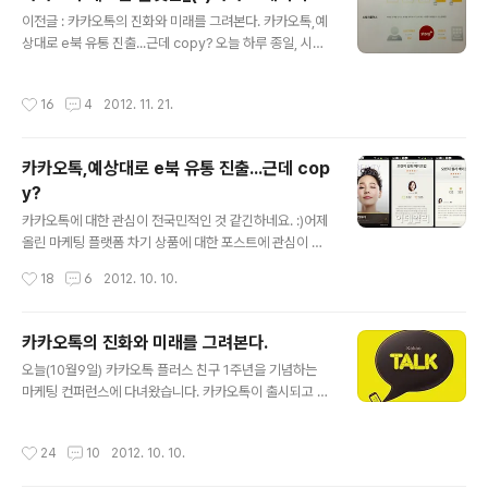
글 내용
원, 기업 10만원 2. 웹에디터 - 퀵페이지 에디터, PC 기반
이전글 : 카카오톡의 진화와 미래를 그려본다. 카카오톡,예
의 웹에디터. 네이버 블로그 유사, 4가지 포맷을 조합해서
상대로 e북 유통 진출...근데 copy? 오늘 하루 종일, 시청
개발 가능 (텍스트,이미지,음성,영상) - PDF(인디자인,쿽,
근처 웨스틴 조선호텔 근처는 노란색으로 물들어 있었습니
PPT를 PDF로 저장) 업로더 제공 : 판형 가이드 제공하나
다. 오전부터 미디어데이,오후에 컨텐츠 등 관련 회사 설명
작성시간
16
4
2012. 11. 21.
음성..
회 그리고 저녁엔 필자가 참석한 블로거 데이 등 카카오가
연말을 맞이 하여 새롭게 선보일 서비스와 비즈니스 라인
업에 대한 소개를 하는 자리가 종일 이루어 졌습니다. 일단
카카오톡,예상대로 e북 유통 진출...근데 cop
행사 자체 깔끔하고 규모있게 진행이 된 것 같네요. 블로거
y?
로써 초대받은 몇 안되는 행사 중 인상 깊었던 듯 합니다.
글 내용
각설하고 맨 위 이전 카카오톡과 관련되어 제가 포스팅했
카카오톡에 대한 관심이 전국민적인 것 같긴하네요. :)어제
던 것 대로 오늘은 서비스 네이밍을 일부 바꾸었지만 거의
올린 마케팅 플랫폼 차기 상품에 대한 포스트에 관심이 많
그대로 진행을 하여 선을 보이겠다고하는 공식적인 자리라
으셔서 방문객이 좀 늘었습니다. ㅎㅎ "카카오톡의 진화와
작성시간
18
6
2012. 10. 10.
고 보면 될 듯 합니다. 카..
미래를 살펴본다." http://agony00.tistory.com/920
그리고 오늘 이어서 아래와 같은 기사가 한 언론사에서만
기사화가 되었습니다. "카카오톡 'e북'진출 지각변동 예고"
카카오톡의 진화와 미래를 그려본다.
기사보기 필자인 저는 바로 직전 회사에서 모바일 기반의
글 내용
오늘(10월9일) 카카오톡 플러스 친구 1주년을 기념하는
컨텐츠 퍼블리싱 사업(새로운 e북 포맷)인 "카드북"의마케
마케팅 컨퍼런스에 다녀왔습니다. 카카오톡이 출시되고 뚜
팅과 제휴를 담당하고 있어 올초부터 카카오톡하고 광고
렷한 수익모델이 없을 때 1년전에 마케팅 플랫폼으로써의
및 제휴에 대한 이야기를 하면서카카오톡 플랫폼을 이용한
"플러스친구"라는 컨셉이 등장을 했고 "얼마나 될까?" 라
컨텐츠 유통사업을 준비 중인데 게임을 제외하고 가장 우
작성시간
24
10
2012. 10. 10.
는 의구심에도 불구하고 140여개의 고객사가플러스친구
선시 하려는 것이바로 "책"이라는 이야기를 들었습니다. 그
를 이용하고 70여개 이상의 콘텐츠 제공 회사가 있다고 합
래서 이야기를 하..