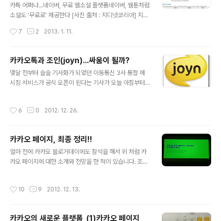
를 시키겠다는 전략으로 보입니다. 실제 구동 화면입니다.
카톡 어쩌나...네이버, 무료 웹소설 플랫폼네이버, 웹툰처럼
어떤 식당에 갔을때 우리는 흔히 포스퀘어나 페이스북의
소설도 '무료로' 제공한다 [사진 출처 : 지디넷코리아] 지금
위치,path 등을 이용하여 소셜인맥들과의 공유를 합니다.
모바일 시장에서 가장 핫이슈는 카카오의 행보입니다. 그
작성시간
7
2
2013. 1. 11.
같은 맥락인데 장소에 대한 정보를 저장하고 역시 자신의
중에서도 모바일 컨텐츠 유통 플랫폼인 "카카오페이지"(ht
카카오톡 친구들과 쉽게 공유하고 친..
tp://www.kakao.com/page)입니다. 개인이나 법인 누
구나 카카오톡이라는 최대 모바일 플랫폼을 이용해서 스마
카카오톡과 조인(joyn)...싸움이 될까?
트폰에서 소비 가능한 컨텐츠를 만들어 유료화 하여 초기
글 내용
몇달 전부터 슬슬 기사화가 되었던 이동통신 3사 통합 메
모바일 앱으로 수익을 내었던 과 같이 새로운 수익 모델로
시징 서비스가 공식 오픈이 된다는 기사가 오늘 아침부터
의 가능성을 보여주고 있기 때문입니다. 그러다 보니 네이
맹위를 떨치고 있네요. 검색어 1위까지 하면서... "조인(joy
버은 카카오가 아마도 모바일 부분에서는 눈엣가시가 아닐
n)"...뭐의 약자인지는 그닥 궁금하지는 않네요. ㅎㅎ 암튼
까 합니다. 라인이 있지만 국내 정착은 아직은 어려운 상황
작성시간
6
0
2012. 12. 26.
통합 메시징 서비스라 하여(RCS)라고 또 약어를 쓰고 있
인데 카카오는 무언가 자꾸 만들어 내면서 시장을 주도하
어 사실...너무 어렵게 브랜딩을 하는 것이 아닌가 싶은 선
고 있으니 자존심이 상할..
입견(?)을 가지게 되네요. 국내에선 카카오톡,일본을 중심
카카오 페이지, 최종 정리!!
으로 해외에선 NHN의 라인이 주도권을 이미 가지고 있는
글 내용
무료 스마트폰 메시징 시장을 어떻게 침투할 것인가에 관
얼마 전에 카카오 블로거데이에도 참석을 해서 위 처럼 카
심이 가는데 그 이전에 이런 서비스를 내 놓게 된 배경을 먼
카오 페이지에 대한 소개와 전망을 한 적이 있습니다. 조금
저 봐야하지 않을까 합니다. 언론에서 언급한대로 카카오
시간이 지나긴 했지만...지난 5일(수) 저녁 컨텐츠 퍼블리
톡과 라인 등으로 인해 이통사의 유료 SMS,MMS 수익이
셔 입장에서 다시 역삼동 이전 카카오 사무실 세미나실에
작성시간
10
9
2012. 12. 13.
1조5천억원 정도가..
서 진행하는 설명회에 다녀왔습니다. 이전 보다 자세한 내
용을 알았고 그에 대한 소개와 다시 한번 카카오 페이지에
대한 예측을 해 보겠습니다. 1. 퍼블리셔 가입 조건 - 일반
카카오의 새로운 플랫폼_(1)카카오 페이지
개인판매자, 개인사업자,법인사업자 - 연회비 개인 연 5만