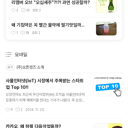
리맴버 오브 "오십세주"?!?! 과연 성공할까?
2
10
조회
2
왜 기침약은 꼭 빨간 물약에 딸기맛일까...
1
18
조회
2
모바일
분류 전체보기
주요 글 목록
(주)오픈컴즈 소개
공지
사물인터넷(IoT) 시장에서 주목받는 스타트
업 Top 10!!
글 내용
삼성전자도 최근에 무선사업부(IM) 조직을 사물인터넷에
집중하기 위해 재배치를 한다는 기사가 나왔다. 꼭 삼성뿐
아니더라도 글로벌 IT 기업 대부분이 사물인터넷 시장을
작성시간
9
2
2014. 11. 25.
선점하기 위한 전쟁이 시작되는데 美 시장조사기관 가트너
(Gartner)에서 유망한 스타트업체 10군데를 지정하여 소
개를 해볼까 한다. 기본 자료 출처는 스트라베이스 스냅샷
카카오, 왜 하필 다음이었을까?