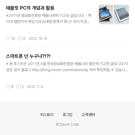
니다. 저는 카카오톡을 미디어로 봅니다. 미디어에서 광고
태블릿 PC의 개념과 활용
주를 모셔서 감사의 말씀을 전하고 한해의실적과 다음 서
글 내용
비스에 대한 소개를 하는 어떻게 보면 정기적인 행사일 수
※2011년 정보화진흥원 배움나라에 기고된 글입니다. - 책
있는데 카카오톡입장에서는 첫 행사이다 보니 많이들 긴장
이야 쟁반이야 게임기야 도대체 정체가 뭐니? 우리가 흔히
을 한 듯 합니다. 10년 전인가요? 다음에서 개최한광고주
알고 있던 ‘컴퓨터’는 적당한 덩치에 모니터와 키보드가 따
컨퍼런스에도 초대되어 갔었는데 그 때 오신 분들 모두에
로 있는 그런 기기였습니다. 그러던 중 21세기 들어서면서
작성시간
10
0
2012. 10. 8.
게 도시바 dvd플레이어를 주더군요. ㅠㅠ; 저..
미국의 마이크로소프트 사에서 터치스크린을 이용하고 휴
대가 간단한 퍼스널컴퓨터(PC)를 개발하고 유력한 IT 회
사들이 속속들이 제품을 내놓기 시작했습니다. 이것이 최
스마트폰 넌 누구냐?!?!
초의 태블릿PC의 탄생이었습니다. (좌측은 초기 대표적인
글 내용
제품 HP의 컴팩 태블릿PC,우측은 최근 출시된 애플社의
※ 본 포스트는 2011년 4월 한국정보화진흥원 배움나라 웹진에 기고한 글입니다.지
아이패드2)) 태블릿PC는 노트북과 유사할 수 있는 데 대
금은 공식 블로그 http://blog.naver.com/niaitstudy 에서 확인하실 수 있습니
부분이 터치 기능으로 스크린에 가상 키보드를 탑재하여
다. 태초에 인간이 둘 이상 있을 때엔 소통(communication)을 했습니다. 그것이
사용도 가능하며 네트웍의 경우 인터넷과 LAN을 위한 무
처음엔 몸짓이었다가 소리였다가 언어가 생기면서 말로 대화를 나누게 되었죠. 그 이
작성시간
8
2
2012. 7. 6.
선어답터를 보유하고 있습니다. 어? ..
후 시간이 흐르면서 마주보지 않을 경우 문자가 생기면서 편지라는 소통의 수단이 생
기게 되고 그림, 음악, 조각 등 모든 예술활동 역시 작가와 대중의 소통의 수단이었습
니다. 근대 들어 전화로 통화를 하고 현대 들어 웹의 개발로 인한 인터넷 커뮤니케이
션인 e-mail과 메신저가 등장하게 되었습니다. 또한 휴대용 의사소통 기구인 휴대
전화가 보급화 되며 동시에 웹..
의안내
티스토리
로그인
고객센터
© Daum Corp.