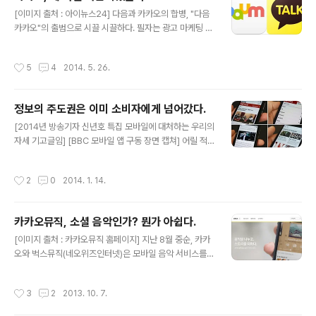
무료리포트임. 바로가기 ※Device 부분 1. Adheretech
글 내용
[이미지 출처 : 아이뉴스24] 다음과 카카오의 합병, "다음
1) 설립연도 : 2011년 2) 펀딩규모 : 230만 달러 3) 제품/
카카오"의 출범으로 시끌 시끌하다. 필자는 광고 마케팅 업
솔루션 : 스마트약통에 탑재된 센서를 통해 복약주기를 감
을 실제 하고 있는 사업자이다 보니 모바일 광고 시장에 발
지하고 환자에게 복약 시점을 알려주는 제품 4) 특징 : 기능
을 들이고 있어 유심히 보던 곳 들이었고 이런 저런 지인들
의 집중화, 복약시점 알람기능에 집중함 2. Chui 1) 설립연
작성시간
5
4
2014. 5. 26.
이 있는 업체들이다 보니 특히 카카오의 비즈니스에 대해
도 : 2013년 2) 펀딩규모 : 7만 달러 3) ..
서는 이야기를 여러 차례 한적이 있었다. 각설하고 지난 만
우절에 드립 중 하나로 히트했던 것이 바로 다음과 카카오
정보의 주도권은 이미 소비자에게 넘어갔다.
의 합병설이었는데 실제 이루어졌다. 공시자료를 보아하니
글 내용
회계법인 실사와 평가 등은 이미 4월 이전 부터 이루어져
[2014년 방송기자 신년호 특집 모바일에 대처하는 우리의
아마도 두 오너는 뜨끔하지 않았을까? 카카오가 다음을 먹
자세 기고글임] [BBC 모바일 앱 구동 장면 캡쳐] 어릴 적
었느니 다음이 카카오를 먹었느니 다음카카오 이름이 구리
아침 저녁 시간, 거실에서 식사하면서 가족이 즐겨 보던 T
다는 등은 논외로 하고 과연 왜 카카오는 다음을 선택할 수
V 프로그램은 뉴스였다. 신문은 아침, 저녁 배달되고 나면
작성시간
2
0
2014. 1. 14.
밖에 없었는지 필자와 주변 업계 ..
끝이라 그 밖에 세상 돌아가는 소식은 TV 뉴스에 눈과 귀
를 집중할 수밖에 없었고 그날의 뉴스는 가족들의 공통 이
슈가 되어 온종일 이야기를 나눴던 기억이 난다. 오랜 시간
카카오뮤직, 소셜 음악인가? 뭔가 아쉽다.
이 지난 지금 방송뉴스는 TV뿐 아니라 웹을 통해 PC에서
글 내용
도, 스마트폰이라는 개인화된 모바일 디바이스에서도 언제
[이미지 출처 : 카카오뮤직 홈페이지] 지난 8월 중순, 카카
든지 원하는 시간에 원하는 뉴스를 찾아볼 수 있게 됐다. 이
오와 벅스뮤직(네오위즈인터넷)은 모바일 음악 서비스를
러한 변화가 방송사 입장에서는 기회가 될까, 위기가 될까?
위한 제휴를 한다고 발표를 했다. 카카오톡 사용자와 카카
소셜 미디어와 스마트폰이 생활의 일부가 되면서 정보의
오스토리를 기반으로하는 소셜 음악 유통 플랫폼을 만들려
작성시간
3
2
2013. 10. 7.
유통과 소비 패턴도 바..
나 하는 생각에 어떤 모델이 나올지 궁금했다.(사실 카카오
의 신규 서비스에 대한 기대감은 떨어져 있어 그닥 궁금해