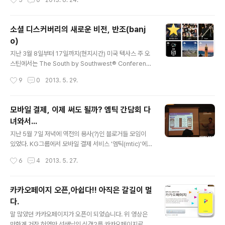
5
0
2013. 6. 24.
설하고... 커피전문점의 경우 예전에는 종이나 프라스틱 카
산은 브랜드명도 그대로 자사 브랜드인 Nismo(Nissan
드로 된 멤버십 서비스를 제공하고 있었다. 특히 커피빈의
Mo..
경우 핑크카드에 펀치를 찍어서 누적해 사용하곤 했는데
소셜 디스커버리의 새로운 비전, 반조(banj
경쟁사인 스타벅스가 먼저 아래와 같은 모바일 멤버십 서
o)
비스를 선보이고 사용자를 확보하자 커피빈도 모바일 결제
글 내용
기업 모빌리언스와 손을 잡고 모바일 멤버십 서비스를 출
지난 3월 8일부터 17일까지(현지시간) 미국 텍사스 주 오
시하게 되었다.(아래는 필자의 스타벅스 모바일 카드 화면)
스틴에서는 The South by Southwest® Conferenc
스타벅스의 경우 계절별 이벤트를 자주하는데 그 이벤트
es & Festivals(이하SXSW)이 개최되었다. 국내에는 많
작성시간
9
0
2013. 5. 29.
참여 기능을 e-프리퀀시라는 기능에서 ..
이 알려지지 않았지만 문화,예술,IT,스타트업 등 다양한 분
야의 기업과 개인들이 참여하는 대규모 행사.(자세히 보기)
이번 SXSW 행사에서 가장 주목을 받았던 모바일 앱이 있
모바일 결제, 이제 써도 될까? 엠틱 간담회 다
는데 바로 반조(banjo)이다. 반조 역시 많은 위치기반의
녀와서...
서비스 중 하나 인데 자신의 근처에 있는 연락처상의 친구
글 내용
또는 소셜미디어 상의 친구를 찾기 위해 소셜 네트워크 정
지난 5월 7일 저녁에 역전의 용사(?)인 블로거들 모임이
보와 함께 GPS 데이터를 사용하는 일종의 소셜 디스커버
있었다. KG그룹에서 모바일 결제 서비스 '엠틱(mtic)'에
리 서비스이다. 반조 앱을 설치하고 실행하면 SXSW 장소
대한 소개를 하는 블로거 간담회 자리에 참석을 했었고 위
작성시간
6
4
2013. 5. 27.
에서 소셜미디어 유저들이 올린 사진과 정보들을 모두 볼 ..
사진은 담당 과장께서 그룹에 대한 소개를 하는 장면. 스마
트폰이 남녀노소를 막론하고 필수품이 되어버린 지금, 통
화 기능만으로 쓰지 않는 현실에서 대체할 수 있는 기능 중
카카오페이지 오픈,아쉽다!! 아직은 갈길이 멀
하나가 바로 전자 결제,전자 지갑이 아닌가 싶다. 기술적인
다.
부분은 잘은 모르겠지만 소비자 입장에서 본다면 두꺼운
글 내용
신용카드,멤버십카드 등을 지갑에 넣고 가지고 다니는 것
말 많았던 카카오페이지가 오픈이 되었습니다. 위 영상은
이 여간 신경쓰이는 게 아니였다. 모빌리언스가 서비스하
만화계 거장 허영만 선생님의 식객2를 카카오페이지로 독