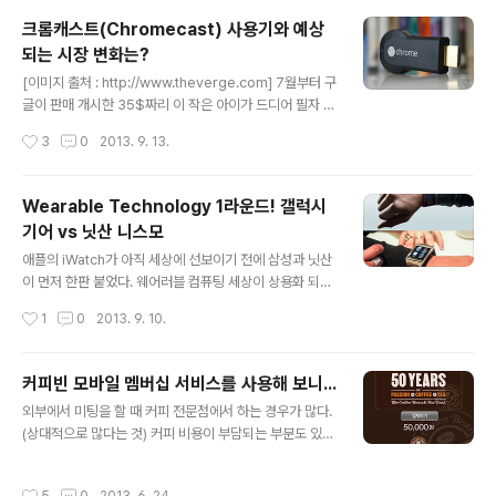
하지는 않았다. ㅠㅠ) 그리고 9월 25일 '카카오뮤직(htt
크롬캐스트(Chromecast) 사용기와 예상
p://www.kakao.com/music/) 이란 서비스가 오픈이
되는 시장 변화는?
되었는데... 반응이 영 시원치 않아 필자는 사용하지 않다가
글 내용
한 번 테스트 삼아 써보기로 했다.사용 전 대충 훑어 봤는데
[이미지 출처 : http://www.theverge.com] 7월부터 구
도 카카오 페이지가 쫄딱(?) 망하는 분위기여서 내부에선
글이 판매 개시한 35$짜리 이 작은 아이가 드디어 필자 손
새로은 서비스에 대한 트라우마가 있을 수도 있겠다라는
에 들어왔다. usb 같은 요 아이가 어찌 그런 멋진 환경을
작성시간
3
0
2013. 9. 13.
생각이 들었다...
연결해 주는 지 직접 한 번 해보고 싶어 지인을 통해서 미국
에서 구입해 왔다. 필자가 집에서 간단히 설치하고 이용해
본 장면을 중심으로 소개하고 설치 방법 등은 이미 자세히
Wearable Technology 1라운드! 갤럭시
설명한 블로거들이 많아 링크로 소개해 주고 넘어가고자
기어 vs 닛산 니스모
한다. 필자도 많이 참조한 포스트이다. * 크롬캐스트 연결
글 내용
방법 : http://sevensign.tistory.com/951* 크롬캐스
애플의 iWatch가 아직 세상에 선보이기 전에 삼성과 닛산
트앱 다운로드 : http://www.apkmaza.com/2013/0
이 먼저 한판 붙었다. 웨어러블 컴퓨팅 세상이 상용화 되기
7/chromecast-111.html* 크롬캐스트 설치하기 : http
시작한다는 아주 상징적인 의미이긴 하지만 두 제품을 비
작성시간
1
0
2013. 9. 10.
s://cast..
교해 보는 것도 재미 있을 듯. 길게 설명하는 것보다는 스마
트폰 세계 1위 업체가 만든 것과 자동차 업체가 만든 스마
트워치가 얼마나 다른지 이미지와 영상으로 한번 직접 느
커피빈 모바일 멤버십 서비스를 사용해 보니...
껴보시는 것이 어떨까? 필자 사견으로는 자동차와 한몸이
글 내용
외부에서 미팅을 할 때 커피 전문점에서 하는 경우가 많다.
되는 스마트 워치가 훨씬 더 매력적으로 느껴지는 건 어쩔
(상대적으로 많다는 것) 커피 비용이 부담되는 부분도 있지
수 없을 듯. [위는 닛산의 Nismo Smart Watch, 아래는
만 오래 동안 이야기도 할 수 있고 전기 충전이 가능하는 중
삼성의 갤럭시 Gear. 출처 mashble.com] 닛산 니스모
편의 부분을 감안한다면 나쁘지 않은 수준이라고 본다. 각
스마트워치 홍보 영상 삼성 갤럭시 기어 착용 시연 영상 닛
작성시간