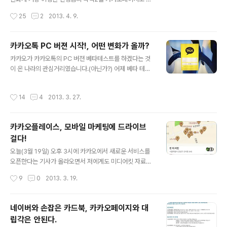
고 이쓴 모바일 결제 서비스 엠틱 앱은 오래전에 다운로드
점 서비스를 개시하신다는 말씀이네요. 몇개월 전 들은 바
작성시간
25
2
2013. 4. 9.
했었는데 사실 사용을 하진 않았었다. 약간의 두려움? 뭐
대로 웹툰/만화를 킬러 컨텐츠로 가지고 간다고 했는데 그
그런게 있어서... 아마도 처음..
중 핵심이 허선생님이네요. 일단 주목도는 확실하게 가지
고 갈 수 있을 듯 합니다. 하지만...직접 설치해서 사용해 보
카카오톡 PC 버젼 시작!, 어떤 변화가 올까?
고 느끼을 정리해 보았습니다. 현재 안드로이드 마켙에서
글 내용
카카오가 카카오톡의 PC 버젼 베타테스트를 하겠다는 것
만 카카오페이지 앱을 다운 받으실 수 있네요. 페이지 앱 내
이 온 나라의 관심거리였습니다.(아닌가?) 어제 베타 테스
에 스토어 앱이 있어 IAP(In App Purchase) 형태로 결
터 참여 신청 결과가 메일로 왔네요. 대상자로 선정되었다
제를 하게 됩니다. 그래서 판매 금액의 30%는 구글이 2
고...21만명이 신청을 하고 1만명이 선정되었다니 21대1의
0%는 카카오가 50%를 콘텐츠 제공자가 가지고 가는 형
작성시간
14
4
2013. 3. 27.
경쟁률을 뚫고 온 거라 가문의 영광(?) 입니다. ㅎㅎㅎ 각설
태인 것이죠. 조금 전 오픈되어 사용해 보니 처음 접하시는
하고... 설치하는 것들을 한 번 살펴보고....과연 이 괴물(?)
분들은 좋다고 하실 ..
이 또 어떤 영향을 미치고 시장 판도를 바꿀까에 대한 소설
카카오플레이스, 모바일 마케팅에 드라이브
을 써볼까 합니다. 위 페이지에 카카오 계정으로 로그인을
걸다!
하고 실행파일을 다운로드 하고 설치를 합니다. 설치 등의
글 내용
과정이 중요한 것은 아니기 때문에 주요한 기능 중심으로
오늘(3월 19일) 오후 3시에 카카오에서 새로운 서비스를
의견을 정리해 보겠습니다. 설치를 하게 되면 위와 같은 로
오픈한다는 기사가 올라오면서 저에게도 미디어킷 자료와
그인 창이 뜹니다. 타 서비스보다는 훨씬 심플합니다. 카카
함께 안내 메일이 도착했습니다. 바로 "카카오 플레이스",
작성시간
9
0
2013. 3. 19.
오의 아이덴티티..
이름에서도 알 수 있듯이 스마트폰 사용자의 가장 큰 특징
인 '위치' 공유에 대한 정보를 카카오의 핵심인 '친구'구 들
과 공유를 하겠다는 모델입니다. 앞서 카카오통 외에 사용
네이버와 손잡은 카드북, 카카오페이지와 대
자 확보에 성공한 SNS는 카카오스토리인데 하나의 계정
립각은 안된다.
으로 주요한 기능별 앱(서비스)을 만들어 유기적으로 연계
글 내용